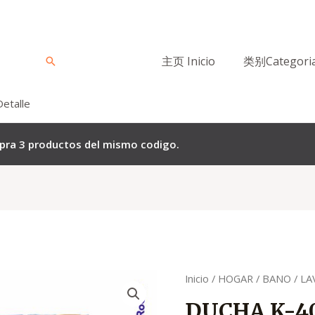
主页 Inicio
类别Categori
Buscar
Detalle
mpra 3 productos del mismo codigo.
El
El
Quantity
Inicio
/
HOGAR
/
BANO / L
precio
preci
DUCHA K-4
original
actua