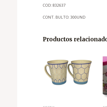
COD: 832637
CONT. BULTO: 300UND
Productos relacionad
El
El
precio
precio
original
actual
era:
es:
.
.
₡1,500
₡590