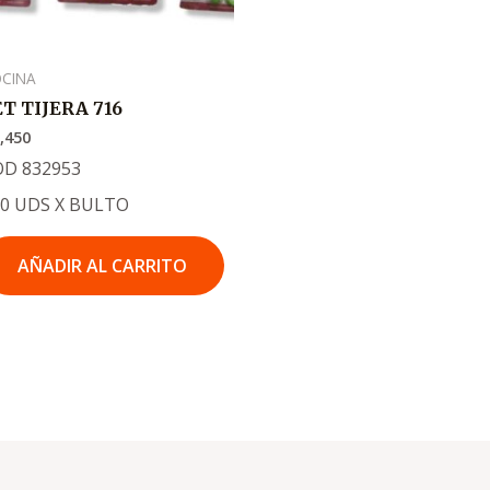
CINA
ET TIJERA 716
,450
OD 832953
80 UDS X BULTO
AÑADIR AL CARRITO