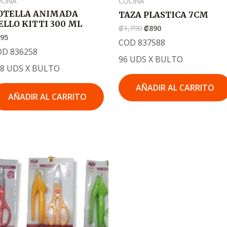
CINA
COCINA
OTELLA ANIMADA
TAZA PLASTICA 7CM
ELLO KITTI 300 ML
₡
1,790
₡
890
895
COD 837588
OD 836258
96 UDS X BULTO
88 UDS X BULTO
AÑADIR AL CARRITO
AÑADIR AL CARRITO