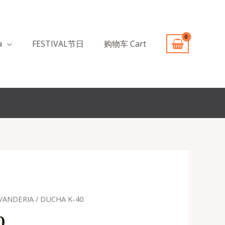
a
FESTIVAL节日
购物车 Cart
AVANDERIA
/ DUCHA K-40
o
0
l