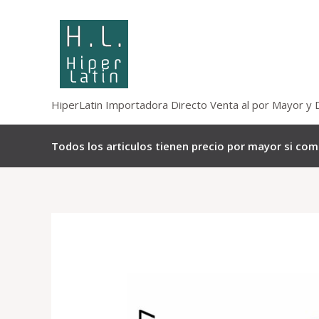
Omitir
e
ir
al
contenido
HiperLatin Importadora Directo Venta al por Mayor y 
Todos los articulos tienen precio por mayor si co