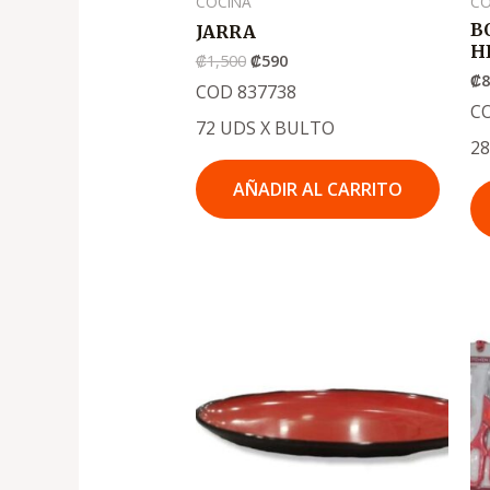
COCINA
CO
B
JARRA
H
₡
1,500
₡
590
₡
COD 837738
C
72 UDS X BULTO
2
AÑADIR AL CARRITO