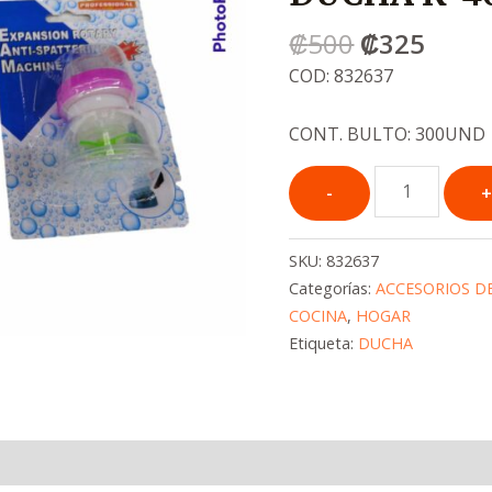
era:
es:
₡
500
₡
325
.
.
₡500
₡325
COD: 832637
CONT. BULTO: 300UND
SKU:
832637
Categorías:
ACCESORIOS D
COCINA
,
HOGAR
Etiqueta:
DUCHA