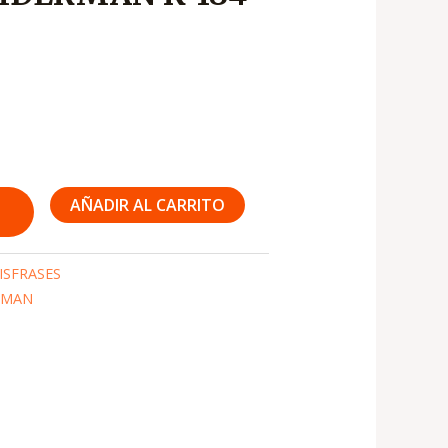
s:
6,750
AÑADIR AL CARRITO
ISFRASES
RMAN