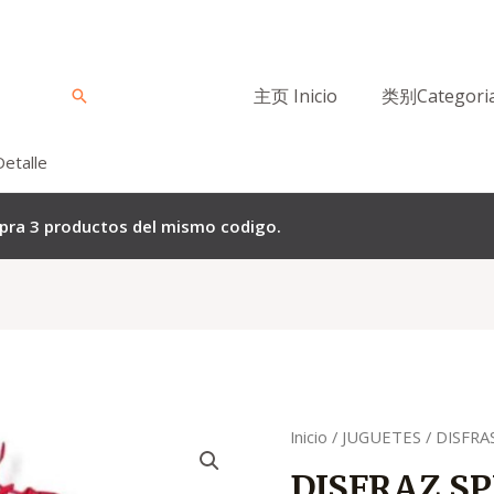
主页 Inicio
类别Categori
Buscar
Detalle
mpra 3 productos del mismo codigo.
El
El
Quantity
Inicio
/
JUGUETES
/
DISFRA
precio
p
DISFRAZ S
original
a