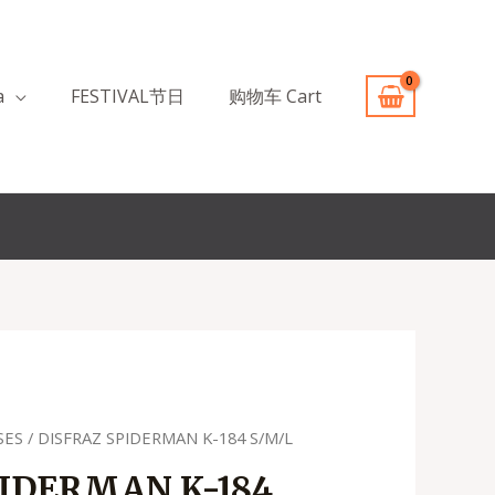
a
FESTIVAL节日
购物车 Cart
SES
/ DISFRAZ SPIDERMAN K-184 S/M/L
recio
PIDERMAN K-184
ctual