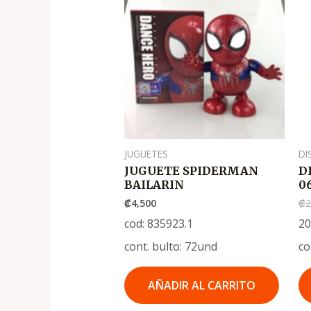
JUGUETES
DI
JUGUETE SPIDERMAN
D
BAILARIN
0
₡
4,500
₡
2
cod: 835923.1
20
cont. bulto: 72und
co
AÑADIR AL CARRITO