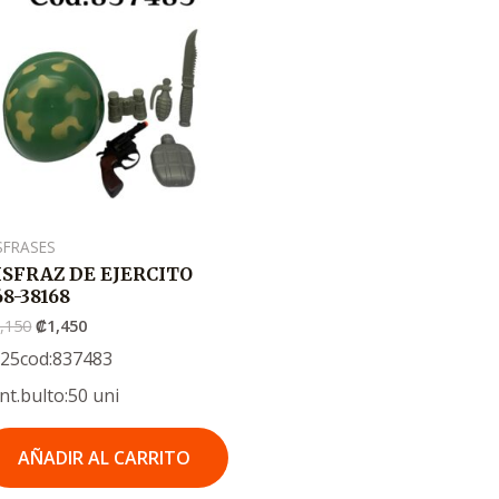
original
actual
era:
es:
.
.
₡2,150
₡1,450
SFRASES
ISFRAZ DE EJERCITO
68-38168
,150
₡
1,450
25cod:837483
nt.bulto:50 uni
AÑADIR AL CARRITO