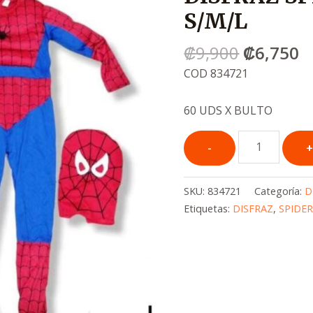
era:
e
S/M/L
.
.
₡9,900
₡
₡
9,900
₡
6,750
COD 834721
60 UDS X BULTO
SKU:
834721
Categoría:
D
Etiquetas:
DISFRAZ
,
SPIDE