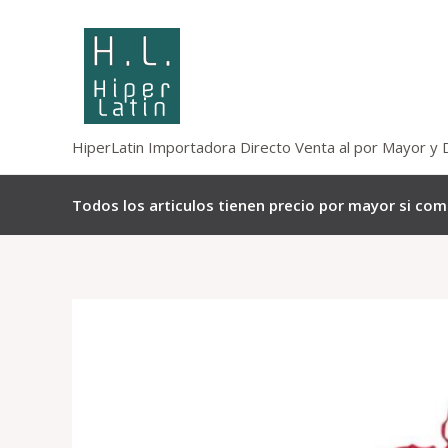
Omitir
e
ir
al
contenido
HiperLatin Importadora Directo Venta al por Mayor y 
Todos los articulos tienen precio por mayor si co