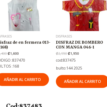
SFRASES
DISFRASES
isfraz de en fermera 013-
DISFRAZ DE BOMBERO
(168)
CON MANGA 046-1
,400
₡
1,600
₡
2,950
₡
1,950
DIGO :837470
cod:837475
ULTOS :168
bulto:144 2025
AÑADIR AL CARRITO
AÑADIR AL CARRITO
El
El
precio
precio