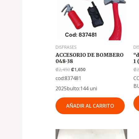
DISFRASES
DI
ACCESORIO DE BOMBERO
“d
048-38
1 
₡
2,450
₡
1,650
₡
2
cod:837481
CO
B
2025bulto:144 uni
AÑADIR AL CARRITO