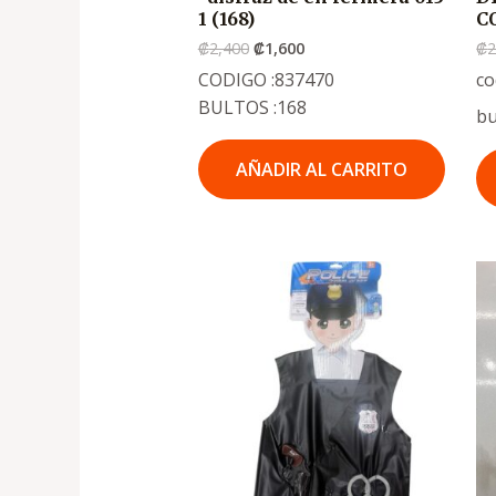
1 (168)
C
₡
2,400
₡
1,600
₡
2
CODIGO :837470
co
BULTOS :168
bu
AÑADIR AL CARRITO
El
El
precio
precio
original
actual
era:
es:
.
.
₡2,350
₡1,550