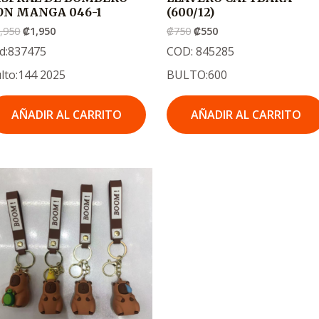
ON MANGA 046-1
(600/12)
,950
₡
1,950
₡
750
₡
550
d:837475
COD: 845285
lto:144 2025
BULTO:600
AÑADIR AL CARRITO
AÑADIR AL CARRITO
El
El
precio
precio
original
actual
era:
es:
.
.
₡750
₡550