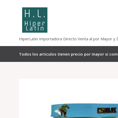
Omitir
e
ir
al
contenido
HiperLatin Importadora Directo Venta al por Mayor y 
Todos los articulos tienen precio por mayor si co