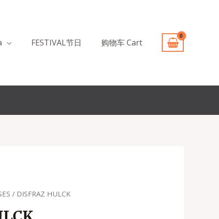
a
FESTIVAL节日
购物车 Cart
SES
/ DISFRAZ HULCK
recio
ULCK
ctual