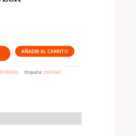
s:
1,990
AÑADIR AL CARRITO
ISFRASES
Etiqueta:
DISFRAZ