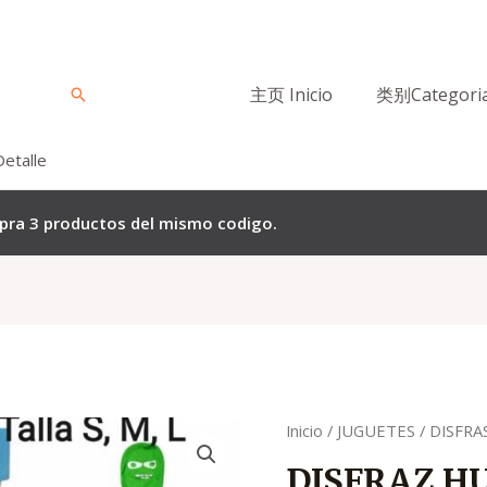
主页 Inicio
类别Categori
Buscar
Detalle
mpra 3 productos del mismo codigo.
El
El
Quantity
Inicio
/
JUGUETES
/
DISFRA
precio
p
DISFRAZ H
original
a