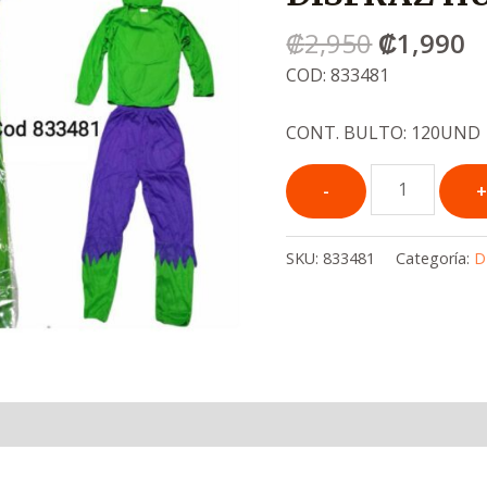
era:
e
₡
2,950
₡
1,990
.
.
₡2,950
₡
COD: 833481
CONT. BULTO: 120UND
SKU:
833481
Categoría:
D