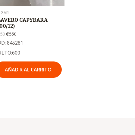
OGAR
LAVERO CAPYBARA
00/12)
750
₡
550
D: 845281
ULTO:600
AÑADIR AL CARRITO