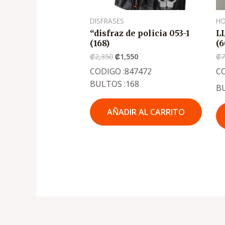
DISFRASES
H
“disfraz de policia 053-1
L
(168)
(6
₡
2,350
₡
1,550
₡
CODIGO :847472
CO
BULTOS :168
B
AÑADIR AL CARRITO