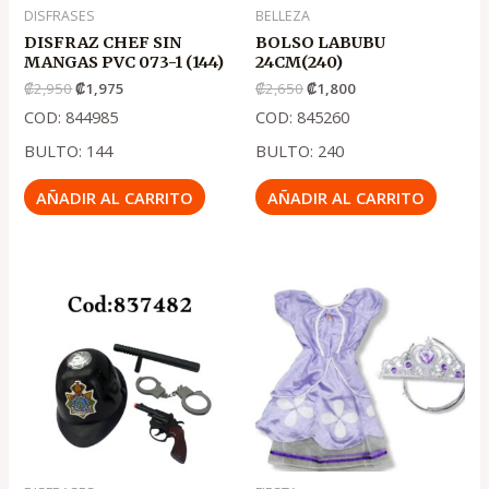
DISFRASES
BELLEZA
DISFRAZ CHEF SIN
BOLSO LABUBU
MANGAS PVC 073-1 (144)
24CM(240)
₡
2,950
₡
1,975
₡
2,650
₡
1,800
COD: 844985
COD: 845260
BULTO: 144
BULTO: 240
AÑADIR AL CARRITO
AÑADIR AL CARRITO
El
El
precio
precio
original
actual
era:
es:
.
.
₡2,450
₡1,650