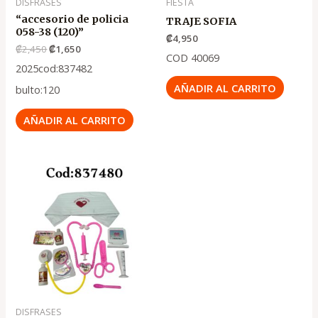
DISFRASES
FIESTA
“accesorio de policia
TRAJE SOFIA
058-38 (120)”
₡
4,950
₡
2,450
₡
1,650
COD 40069
2025cod:837482
AÑADIR AL CARRITO
bulto:120
AÑADIR AL CARRITO
El
El
precio
precio
original
actual
era:
es:
.
.
₡2,500
₡1,700
DISFRASES