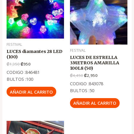
.
.
.
.
₡1,350
₡950
₡4,450
₡2,950
FESTIVAL
FESTIVAL
LUCES diamantes 28 LED
(100)
LUCES DE ESTRELLA
3METROS AMARILLA
₡
1,350
₡
950
100L8 (50)
CODIGO :846481
₡
4,450
₡
2,950
BULTOS :100
CODIGO :843078
BULTOS :50
AÑADIR AL CARRITO
AÑADIR AL CARRITO
El
El
precio
precio
original
actual