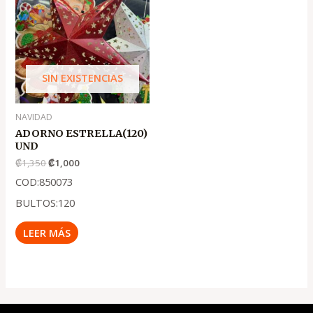
era:
es:
.
.
₡1,350
₡1,000
SIN EXISTENCIAS
NAVIDAD
ADORNO ESTRELLA(120)
UND
₡
1,350
₡
1,000
COD:850073
BULTOS:120
LEER MÁS