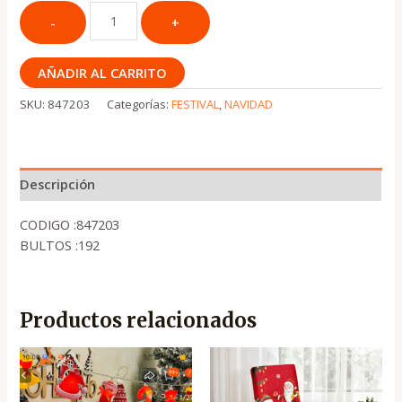
AÑADIR AL CARRITO
SKU:
847203
Categorías:
FESTIVAL
,
NAVIDAD
Descripción
CODIGO :847203
BULTOS :192
Productos relacionados
El
El
El
El
precio
precio
precio
precio
original
actual
original
actual
era:
es:
era:
es: