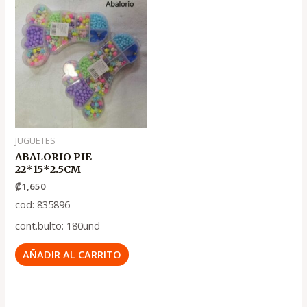
JUGUETES
ABALORIO PIE
22*15*2.5CM
₡
1,650
cod: 835896
cont.bulto: 180und
AÑADIR AL CARRITO