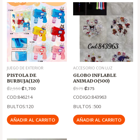
El
El
El
El
precio
precio
precio
precio
original
actual
original
actual
era:
es:
era:
es:
.
.
.
.
₡2,550
₡1,700
₡575
₡375
JUEGO DE EXTERIOR
ACCESORIO CON LUZ
PISTOLA DE
GLOBO INFLABLE
BURBUJA(120)
ANIMADO(500)
₡
2,550
₡
1,700
₡
575
₡
375
COD:846214
CODIGO:843963
BULTOS:120
BULTOS :500
AÑADIR AL CARRITO
AÑADIR AL CARRITO