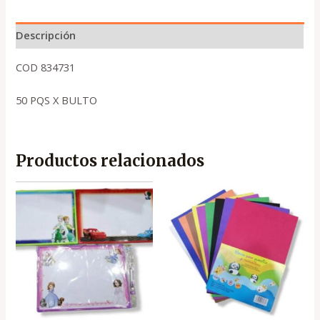
Descripción
COD 834731
50 PQS X BULTO
Productos relacionados
El
El
precio
precio
original
actual
era:
es:
.
.
₡1,600
₡1,080