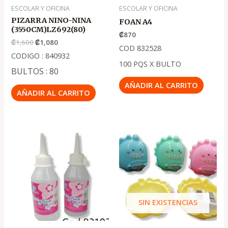
ESCOLAR Y OFICINA
ESCOLAR Y OFICINA
PIZARRA NINO-NINA
FOAN A4
(3550CM)LZ692(80)
₡
870
₡
1,600
₡
1,080
COD 832528
CODIGO : 840932
100 PQS X BULTO
BULTOS : 80
AÑADIR AL CARRITO
AÑADIR AL CARRITO
El
El
precio
precio
original
actual
era:
es:
.
.
₡300
₡200
SIN EXISTENCIAS