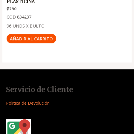
PLASTICINA
₡
790
COD 834237
96 UNDS X BULTO
AÑADIR AL CARRITO
Servicio de Cliente
Politica de Devolución