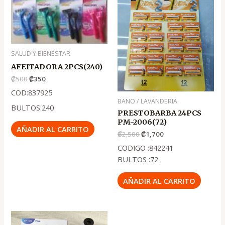
precio
precio
precio
precio
original
actual
original
actual
era:
es:
era:
es:
.
.
.
.
₡500
₡350
₡2,500
₡1,700
SALUD Y BIENESTAR
AFEITADORA 2PCS(240)
₡
500
₡
350
COD:837925
BANO / LAVANDERIA
BULTOS:240
PRESTOBARBA 24PCS
PM-2006(72)
AÑADIR AL CARRITO
₡
2,500
₡
1,700
CODIGO :842241
BULTOS :72
AÑADIR AL CARRITO