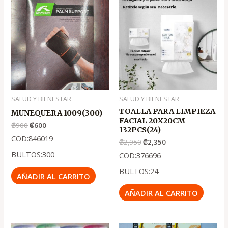
precio
precio
precio
precio
original
actual
original
actual
era:
es:
era:
es:
.
.
.
.
₡900
₡600
₡2,950
₡2,350
SALUD Y BIENESTAR
SALUD Y BIENESTAR
TOALLA PARA LIMPIEZA
MUNEQUERA 1009(300)
FACIAL 20X20CM
₡
900
₡
600
132PCS(24)
COD:846019
₡
2,950
₡
2,350
BULTOS:300
COD:376696
BULTOS:24
AÑADIR AL CARRITO
AÑADIR AL CARRITO
El
El
El
El