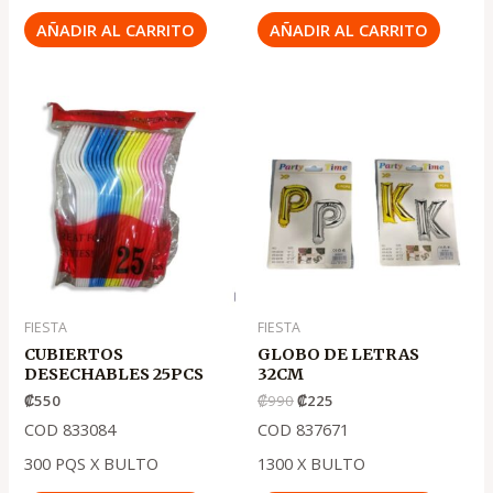
AÑADIR AL CARRITO
AÑADIR AL CARRITO
El
El
precio
precio
original
actual
era:
es:
.
.
₡990
₡225
FIESTA
FIESTA
CUBIERTOS
GLOBO DE LETRAS
DESECHABLES 25PCS
32CM
₡
550
₡
990
₡
225
COD 833084
COD 837671
300 PQS X BULTO
1300 X BULTO