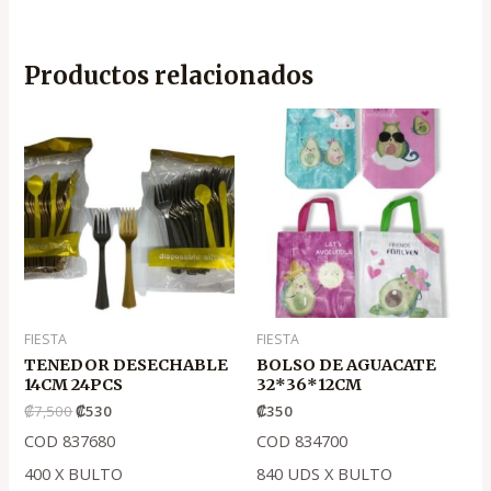
Productos relacionados
El
El
precio
precio
original
actual
era:
es:
.
.
₡7,500
₡530
FIESTA
FIESTA
TENEDOR DESECHABLE
BOLSO DE AGUACATE
14CM 24PCS
32*36*12CM
₡
7,500
₡
530
₡
350
COD 837680
COD 834700
400 X BULTO
840 UDS X BULTO