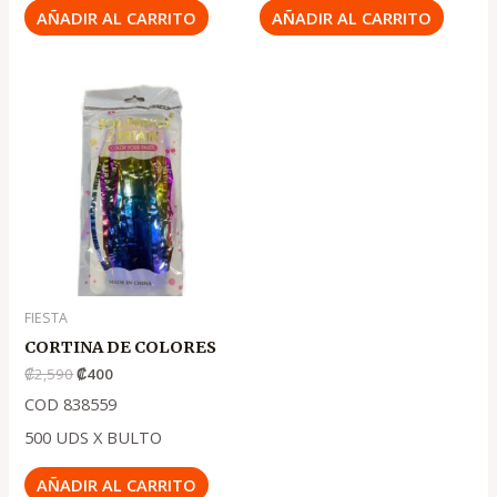
AÑADIR AL CARRITO
AÑADIR AL CARRITO
El
El
precio
precio
original
actual
era:
es:
.
.
₡2,590
₡400
FIESTA
CORTINA DE COLORES
₡
2,590
₡
400
COD 838559
500 UDS X BULTO
AÑADIR AL CARRITO