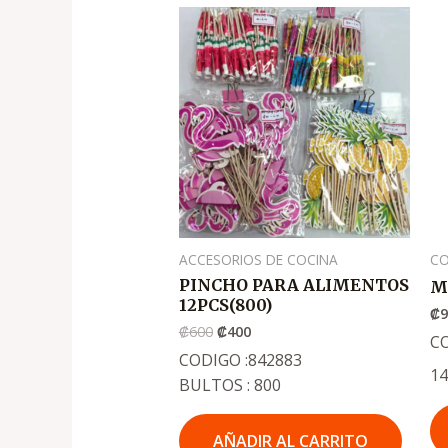
El
El
precio
precio
original
actual
era:
es:
.
.
₡600
₡400
ACCESORIOS DE COCINA
CO
PINCHO PARA ALIMENTOS
M
12PCS(800)
₡
₡
600
₡
400
C
CODIGO :842883
1
BULTOS : 800
AÑADIR AL CARRITO