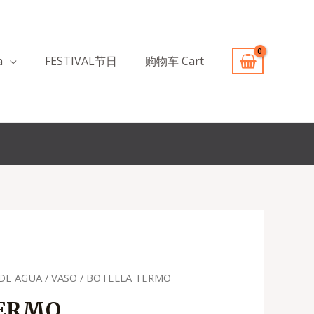
a
FESTIVAL节日
购物车 Cart
DE AGUA / VASO
/ BOTELLA TERMO
recio
TERMO
ctual