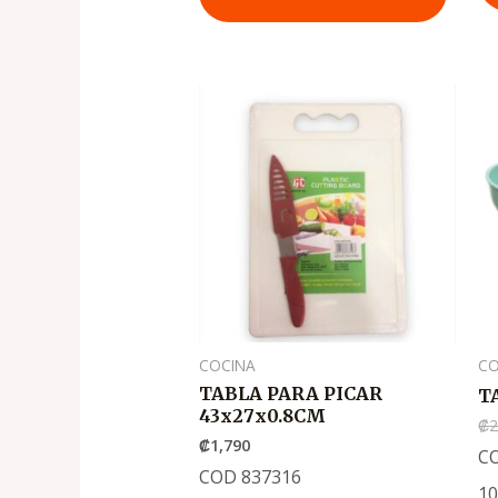
COCINA
CO
TABLA PARA PICAR
T
43x27x0.8CM
₡
2
₡
1,790
C
COD 837316
1