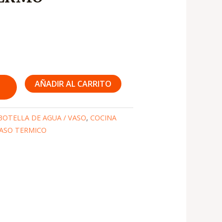
s:
3,350
AÑADIR AL CARRITO
BOTELLA DE AGUA / VASO
,
COCINA
ASO TERMICO