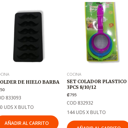
CINA
COCINA
SET COLADOR PLASTICO
OLDER DE HIELO BARBA
3PCS 8/10/12
950
₡
795
OD 833093
COD 832932
40 UDS X BULTO
144 UDS X BULTO
AÑADIR AL CARRITO