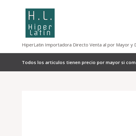
Omitir
e
ir
al
contenido
HiperLatin Importadora Directo Venta al por Mayor y 
Todos los articulos tienen precio por mayor si co