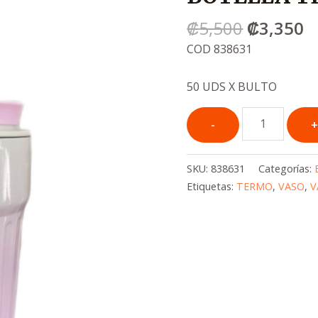
era:
e
₡
5,500
₡
3,350
.
.
₡5,500
₡
COD 838631
50 UDS X BULTO
SKU:
838631
Categorías:
Etiquetas:
TERMO
,
VASO
,
V