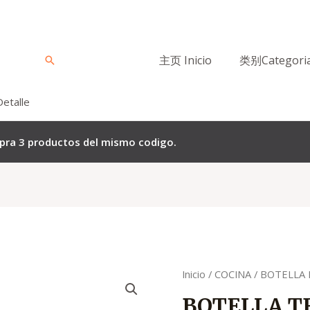
主页 Inicio
类别Categori
Buscar
Detalle
mpra 3 productos del mismo codigo.
El
El
Quantity
Inicio
/
COCINA
/
BOTELLA 
precio
p
BOTELLA 
original
a