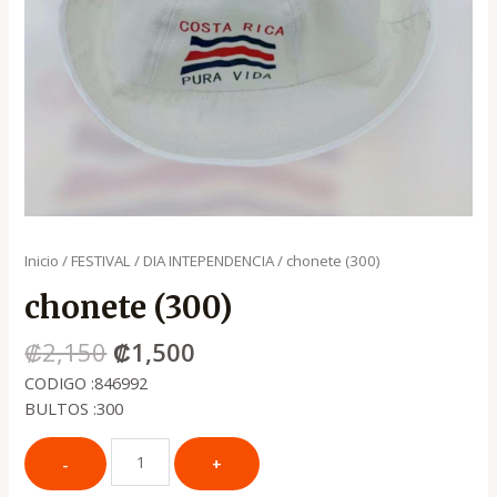
Inicio
/
FESTIVAL
/
DIA INTEPENDENCIA
/ chonete (300)
chonete (300)
₡
2,150
₡
1,500
CODIGO :846992
BULTOS :300