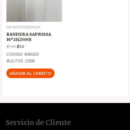
DIA INTEPENDENCIA
BANDERA SAPRISSA
14*21(2500)
₡
100
₡
50
CODIGO :843020
BULTOS :2500
AÑADIR AL CARRITO
Servicio de Cliente