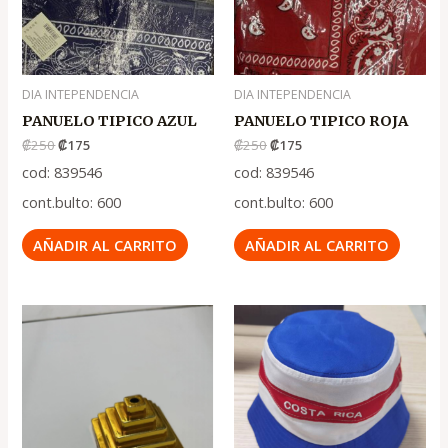
DIA INTEPENDENCIA
DIA INTEPENDENCIA
PANUELO TIPICO AZUL
PANUELO TIPICO ROJA
₡
250
₡
175
₡
250
₡
175
cod: 839546
cod: 839546
cont.bulto: 600
cont.bulto: 600
AÑADIR AL CARRITO
AÑADIR AL CARRITO
El
El
El
El
precio
precio
precio
precio
original
actual
original
actual
era:
es:
era:
es:
.
.
.
.
₡100
₡75
₡2,000
₡1,400