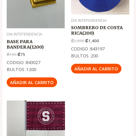
DIA INTEPENDENCIA
SOMBRERO DE COSTA
RICA(200)
DIA INTEPENDENCIA
₡
2,000
₡
1,400
BASE PARA
BANDERA(1200)
CODIGO :843197
₡
100
₡
75
BULTOS :200
CODIGO :843027
AÑADIR AL CARRITO
BULTOS :1200
AÑADIR AL CARRITO
El
El
precio
precio
original
actual
era:
es:
.
.
₡100
₡50