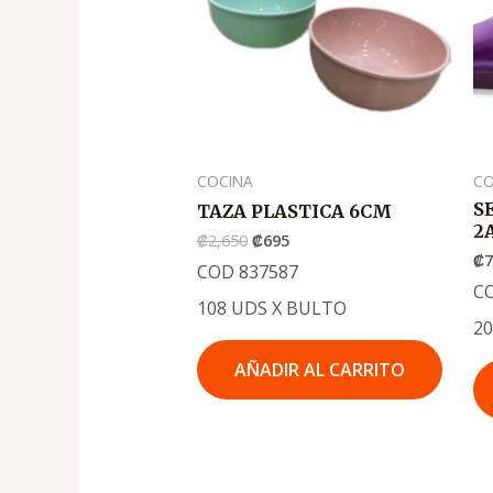
₡2,650
₡695
COCINA
CO
S
TAZA PLASTICA 6CM
2
₡
2,650
₡
695
₡
COD 837587
C
108 UDS X BULTO
2
AÑADIR AL CARRITO