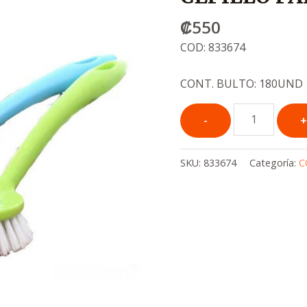
₡
550
COD: 833674
CONT. BULTO: 180UND
SKU:
833674
Categoría:
C