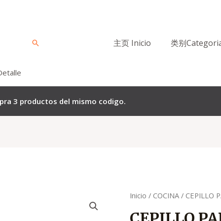
主页 Inicio
类别Categori
Buscar
Detalle
mpra 3 productos del mismo codigo.
Quantity
Inicio
/
COCINA
/ CEPILLO 
CEPILLO P