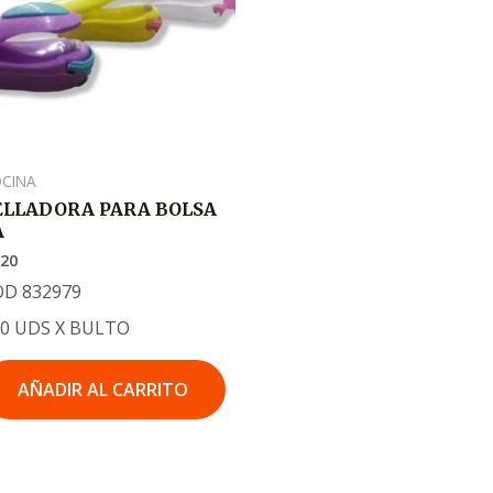
CINA
ELLADORA PARA BOLSA
A
720
OD 832979
00 UDS X BULTO
AÑADIR AL CARRITO