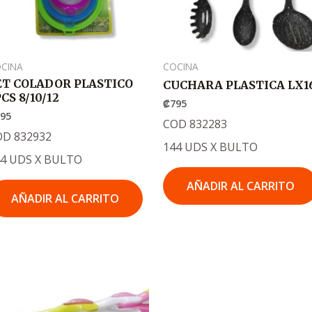
CINA
COCINA
ET COLADOR PLASTICO
CUCHARA PLASTICA LX1
CS 8/10/12
₡
795
795
COD 832283
OD 832932
144 UDS X BULTO
44 UDS X BULTO
AÑADIR AL CARRITO
AÑADIR AL CARRITO