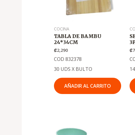
COCINA
CO
TABLA DE BAMBU
S
24*34CM
3P
₡
2,290
₡
COD 832378
C
30 UDS X BULTO
1
AÑADIR AL CARRITO
El
El
precio
precio
original
actual
era:
es:
.
.