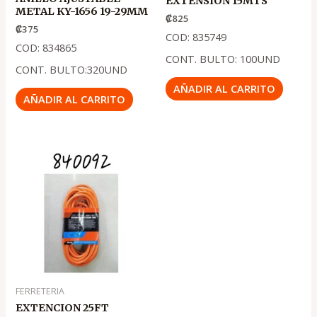
EXTENSION 15MTS
METAL KY-1656 19-29MM
₡
825
₡
375
COD: 835749
COD: 834865
CONT. BULTO: 100UND
CONT. BULTO:320UND
AÑADIR AL CARRITO
AÑADIR AL CARRITO
FERRETERIA
EXTENCION 25FT