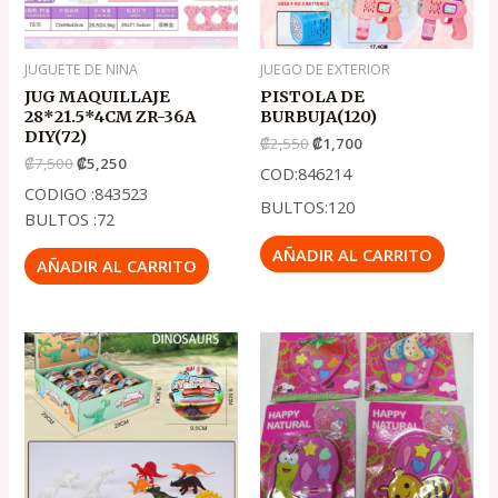
JUGUETE DE NINA
JUEGO DE EXTERIOR
JUG MAQUILLAJE
PISTOLA DE
28*21.5*4CM ZR-36A
BURBUJA(120)
DIY(72)
₡
2,550
₡
1,700
₡
7,500
₡
5,250
COD:846214
CODIGO :843523
BULTOS:120
BULTOS :72
AÑADIR AL CARRITO
AÑADIR AL CARRITO
El
El
precio
precio
original
actual
era:
es:
.
.
₡1,100
₡750