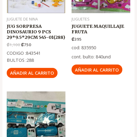
JUGUETE DE NINA
JUGUETES
JUG SORPRESA
JUGUETE MAQUILLAJE
DINOSAURIO 9 PCS
FRUTA
29*9.5*29CM 545-01(288)
₡
395
₡
1,100
₡
750
cod: 835950
CODIGO :843541
cont. bulto: 840und
BULTOS :288
AÑADIR AL CARRITO
AÑADIR AL CARRITO