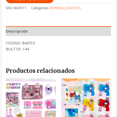
SKU:
843511
Categorías:
BURBUJA
,
JUGUETES
Descripción
CODIGO :843510
BULTOS :144
Productos relacionados
El
El
El
El
precio
precio
precio
precio
original
actual
original
actual
era:
es:
era:
es:
.
.
.
.
₡7,500
₡5,250
₡2,550
₡1,700