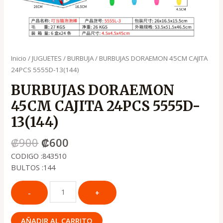
Inicio
/
JUGUETES
/
BURBUJA
/ BURBUJAS DORAEMON 45CM CAJITA
24PCS 5555D-13(144)
BURBUJAS DORAEMON
45CM CAJITA 24PCS 5555D-
13(144)
₡
900
₡
600
CODIGO :843510
BULTOS :144
AÑADIR AL CARRITO