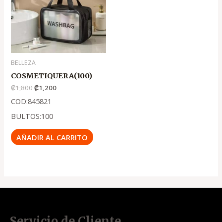
₡1,800
₡1,200
BELLEZA
COSMETIQUERA(100)
₡
1,800
₡
1,200
COD:845821
BULTOS:100
AÑADIR AL CARRITO
Servicio de Cliente