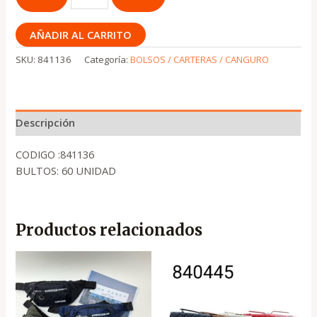
AÑADIR AL CARRITO
SKU:
841136
Categoría:
BOLSOS / CARTERAS / CANGURO
Descripción
CODIGO :841136
BULTOS: 60 UNIDAD
Productos relacionados
El
El
precio
precio
original
actual
era:
es:
.
.
₡1,950
₡1,400