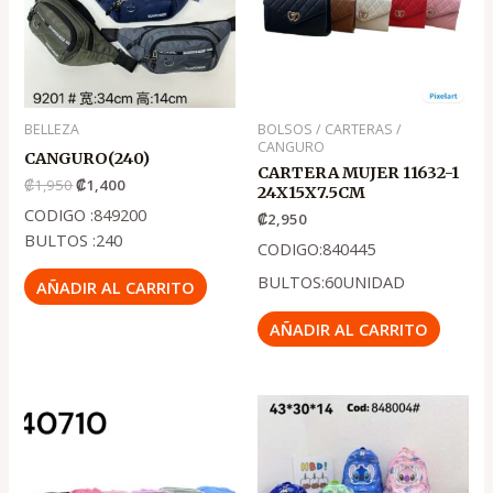
BELLEZA
BOLSOS / CARTERAS /
CANGURO
CANGURO(240)
CARTERA MUJER 11632-1
₡
1,950
₡
1,400
24X15X7.5CM
CODIGO :849200
₡
2,950
BULTOS :240
CODIGO:840445
BULTOS:60UNIDAD
AÑADIR AL CARRITO
AÑADIR AL CARRITO
El
El
El
El
precio
precio
precio
precio
original
actual
original
actual
era:
es:
era:
es:
.
.
.
.