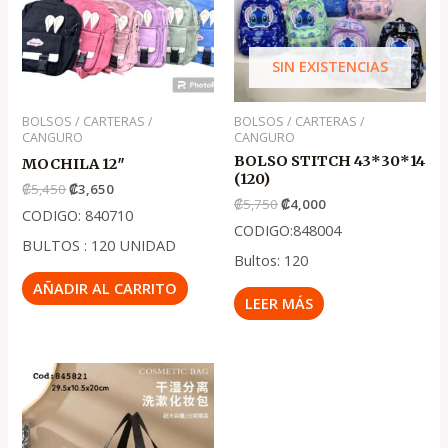
₡5,450
₡3,650
₡5,750
₡4,000
SIN EXISTENCIAS
BOLSOS / CARTERAS /
BOLSOS / CARTERAS /
CANGURO
CANGURO
BOLSO STITCH 43*30*14
MOCHILA 12″
(120)
₡
5,450
₡
3,650
₡
5,750
₡
4,000
CODIGO: 840710
CODIGO:848004
BULTOS : 120 UNIDAD
Bultos: 120
AÑADIR AL CARRITO
LEER MÁS
El
El
precio
precio
original
actual
era:
es:
.
.