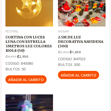
₡4,450
₡2,950
₡2,450
₡1,650
FESTIVAL
HOGAR
CORTINA CON LUCES
2.5M DE LUZ
LUNA CON ESTRELLA
DECORATIVA NAVIDENA
3METROS LUZ COLORES
(300)
100L8 (50)
₡
2,450
₡
1,650
₡
4,450
₡
2,950
CODIGO :847023
CODIGO :843080
BULTOS :300
BULTOS :50
AÑADIR AL CARRITO
AÑADIR AL CARRITO
El
El
precio
precio
original
actual
era:
es: