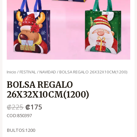
Inicio
/
FESTIVAL
/
NAVIDAD
/ BOLSA REGALO 26X32X10CM(1200)
BOLSA REGALO
26X32X10CM(1200)
₡
225
₡
175
COD:850397
BULTOS:1200