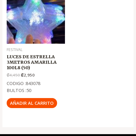
.
.
₡4,450
₡2,950
FESTIVAL
LUCES DE ESTRELLA
3METROS AMARILLA
100L8 (50)
₡
4,450
₡
2,950
CODIGO :843078
BULTOS :50
AÑADIR AL CARRITO