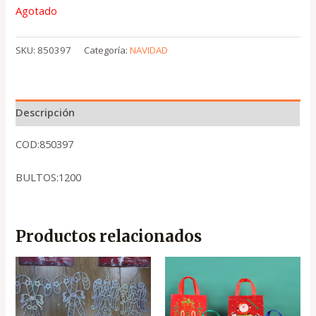
Agotado
SKU:
850397
Categoría:
NAVIDAD
Descripción
COD:850397
BULTOS:1200
Productos relacionados
El
El
El
El
precio
precio
precio
precio
original
actual
original
actual
era:
es:
era:
es:
.
.
.
.