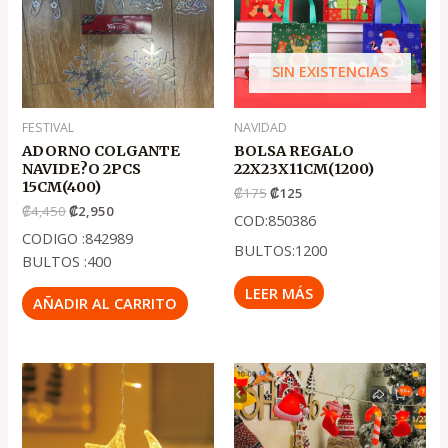
₡4,450
₡2,950
₡175
₡125
SIN EXISTENCIAS
FESTIVAL
NAVIDAD
ADORNO COLGANTE
BOLSA REGALO
NAVIDE?O 2PCS
22X23X11CM(1200)
15CM(400)
₡
175
₡
125
₡
4,450
₡
2,950
COD:850386
CODIGO :842989
BULTOS:1200
BULTOS :400
LEER MÁS
AÑADIR AL CARRITO
El
El
El
El
precio
precio
precio
precio
original
actual
original
actual
era:
es:
era:
es:
.
.
.
.