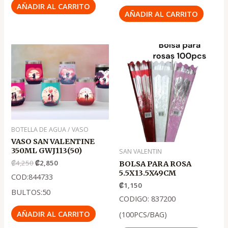
AÑADIR AL CARRITO
AÑADIR AL CARRITO
El
El
precio
precio
original
actual
era:
es:
.
.
₡4,250
₡2,850
BOTELLA DE AGUA / VASO
VASO SAN VALENTINE
350ML GWJ113(50)
SAN VALENTIN
₡
4,250
₡
2,850
BOLSA PARA ROSA
5.5X13.5X49CM
COD:844733
₡
1,150
BULTOS:50
CODIGO: 837200
AÑADIR AL CARRITO
(100PCS/BAG)