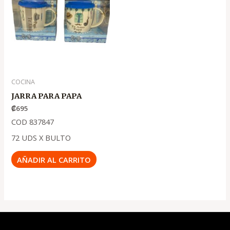
COCINA
JARRA PARA PAPA
₡
695
COD 837847
72 UDS X BULTO
AÑADIR AL CARRITO