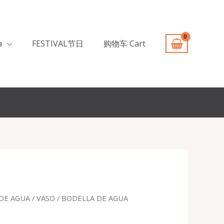
a
FESTIVAL节日
购物车 Cart
DE AGUA / VASO
/ BODELLA DE AGUA
recio
ctual