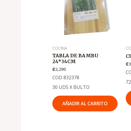
COCINA
CO
TABLA DE BAMBU
C
24*34CM
₡
₡
2,290
C
COD 832378
7
30 UDS X BULTO
AÑADIR AL CARRITO