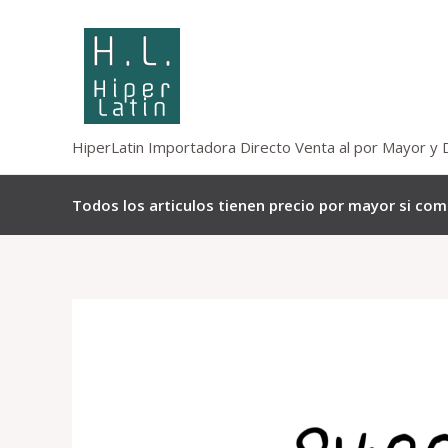
Omitir
e
ir
al
contenido
HiperLatin Importadora Directo Venta al por Mayor y 
Todos los articulos tienen precio por mayor si co