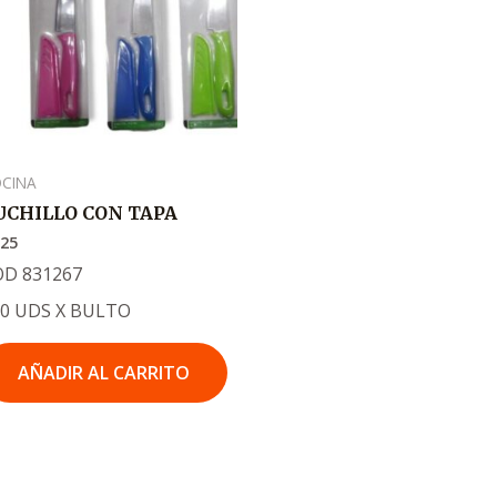
CINA
UCHILLO CON TAPA
325
OD 831267
20 UDS X BULTO
AÑADIR AL CARRITO