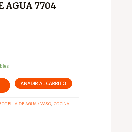
E AGUA 7704
s:
1,950
ibles
AÑADIR AL CARRITO
BOTELLA DE AGUA / VASO
,
COCINA