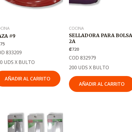
CINA
COCINA
SELLADORA PARA BOLS
AZA #9
2A
875
₡
720
OD 833209
COD 832979
20 UDS X BULTO
200 UDS X BULTO
AÑADIR AL CARRITO
AÑADIR AL CARRITO