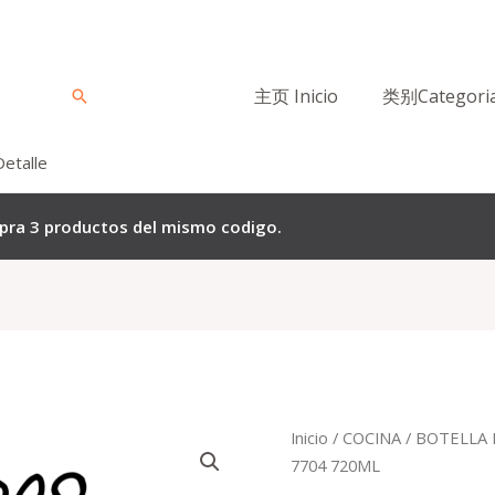
主页 Inicio
类别Categori
Buscar
Detalle
mpra 3 productos del mismo codigo.
El
El
Quantity
Inicio
/
COCINA
/
BOTELLA 
precio
p
7704 720ML
original
a