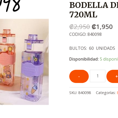
BODELLA D
era:
e
.
.
720ML
₡2,950
₡
₡
2,950
₡
1,950
CODIGO: 840098
BULTOS: 60 UNIDADS
Disponibilidad:
5 dispon
SKU:
840098
Categorías: