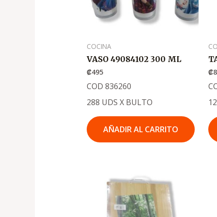
COCINA
CO
VASO 49084102 300 ML
T
₡
495
₡
COD 836260
C
288 UDS X BULTO
1
AÑADIR AL CARRITO