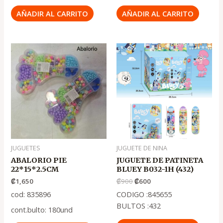
AÑADIR AL CARRITO
AÑADIR AL CARRITO
El
El
precio
precio
original
actual
era:
es:
.
.
₡900
₡600
JUGUETES
JUGUETE DE NINA
ABALORIO PIE
JUGUETE DE PATINETA
22*15*2.5CM
BLUEY B032-1H (432)
₡
1,650
₡
900
₡
600
cod: 835896
CODIGO :845655
BULTOS :432
cont.bulto: 180und