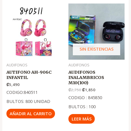
El
El
precio
precio
original
actual
era:
es:
.
.
₡2,750
₡1,850
SIN EXISTENCIAS
AUDIFONOS
AUDIFONOS
AUTIFONO AH-906C
AUDIFONOS
INFANTIL
INALAMBRICOS
M10(100)
₡
5,490
₡
2,750
₡
1,850
CODIGO:840511
CODIGO : 845850
BULTOS: 800 UNIDAD
BULTOS : 100
AÑADIR AL CARRITO
LEER MÁS