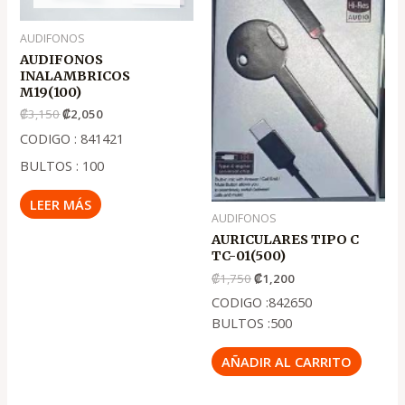
AUDIFONOS
AUDIFONOS
INALAMBRICOS
M19(100)
₡
3,150
₡
2,050
CODIGO : 841421
BULTOS : 100
LEER MÁS
AUDIFONOS
AURICULARES TIPO C
TC-01(500)
₡
1,750
₡
1,200
CODIGO :842650
BULTOS :500
AÑADIR AL CARRITO