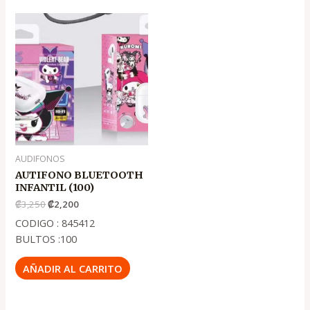
El
El
precio
precio
original
actual
era:
es:
.
.
₡3,250
₡2,200
AUDIFONOS
AUTIFONO BLUETOOTH
INFANTIL (100)
₡
3,250
₡
2,200
CODIGO : 845412
BULTOS :100
AÑADIR AL CARRITO