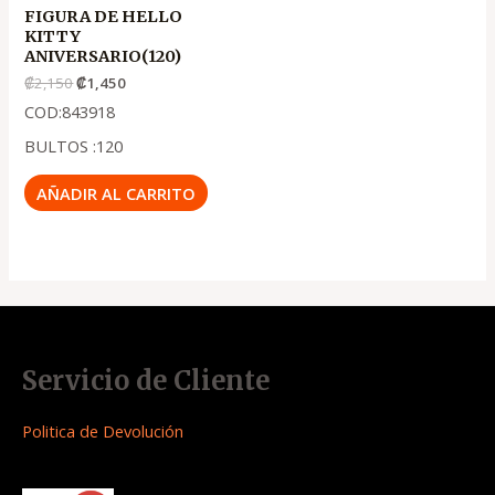
FIGURA DE HELLO
KITTY
ANIVERSARIO(120)
₡
2,150
₡
1,450
COD:843918
BULTOS :120
AÑADIR AL CARRITO
Servicio de Cliente
Politica de Devolución