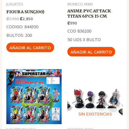
JUGUETES
MUNECO ANIM
ANIME PVC ATTACK
FIGURA SUN(200)
TITAN 6PCS 15 CM
₡
3,950
₡
2,850
₡
990
CODIGO: 844330
COD 836200
BULTOS: 200
50 UDS X BULTO
AÑADIR AL CARRITO
AÑADIR AL CARRITO
El
El
precio
precio
original
actual
era:
es:
.
.
₡4,250
₡2,850
SIN EXISTENCIAS