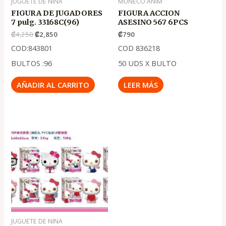
JUGUETE DE NINA
MUNECO ANIM
FIGURA DE JUGADORES
FIGURA ACCION
7 pulg. 33168C(96)
ASESINO 567 6PCS
₡
4,250
₡
2,850
₡
790
COD:843801
COD 836218
BULTOS :96
50 UDS X BULTO
AÑADIR AL CARRITO
LEER MÁS
El
El
precio
precio
original
actual
era:
es:
.
.
₡2,150
₡1,450
JUGUETE DE NINA