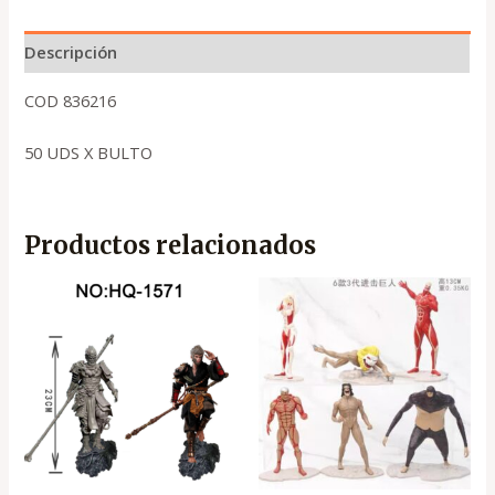
Descripción
COD 836216
50 UDS X BULTO
Productos relacionados
El
El
precio
precio
original
actual
era:
es:
.
.
₡3,950
₡2,850