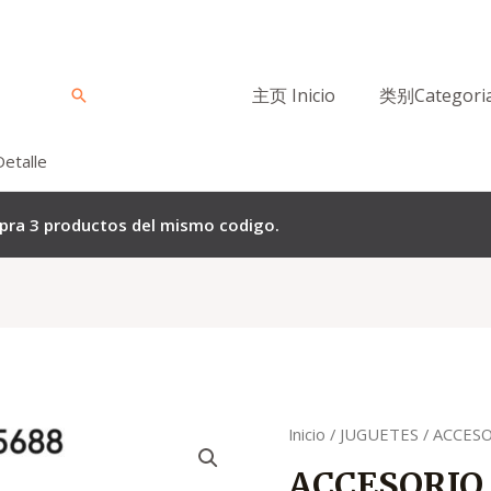
主页 Inicio
类别Categori
Buscar
Detalle
mpra 3 productos del mismo codigo.
Quantity
Inicio
/
JUGUETES
/ ACCES
ACCESORIO