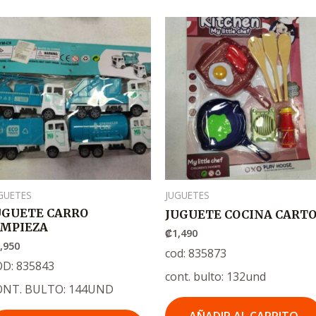
GUETES
JUGUETES
UGUETE CARRO
JUGUETE COCINA CART
IMPIEZA
₡
1,490
,950
cod: 835873
D: 835843
cont. bulto: 132und
ONT. BULTO: 144UND