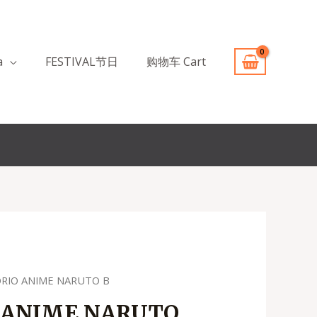
a
FESTIVAL节日
购物车 Cart
ORIO ANIME NARUTO B
 ANIME NARUTO