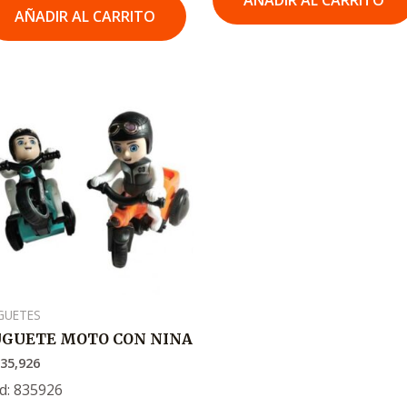
AÑADIR AL CARRITO
AÑADIR AL CARRITO
GUETES
UGUETE MOTO CON NINA
35,926
d: 835926