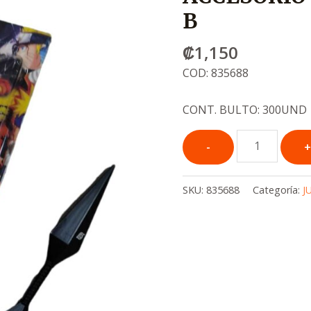
B
₡
1,150
COD: 835688
CONT. BULTO: 300UND
SKU:
835688
Categoría:
J