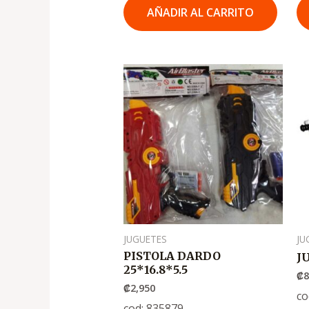
AÑADIR AL CARRITO
JUGUETES
JU
PISTOLA DARDO
J
25*16.8*5.5
₡
8
₡
2,950
co
cod: 835879