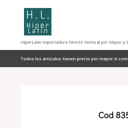
Omitir
e
ir
al
contenido
HiperLatin Importadora Directo Venta al por Mayor y 
Todos los articulos tienen precio por mayor si co