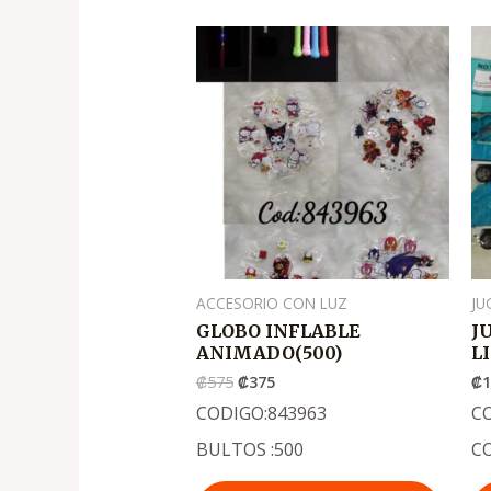
El
El
precio
precio
original
actual
era:
es:
.
.
₡575
₡375
ACCESORIO CON LUZ
JU
GLOBO INFLABLE
J
ANIMADO(500)
L
₡
575
₡
375
₡
1
CODIGO:843963
CO
BULTOS :500
C