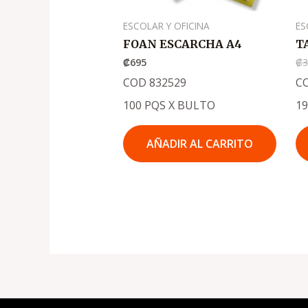
ESCOLAR Y OFICINA
ES
FOAN ESCARCHA A4
T
₡
695
₡
COD 832529
C
100 PQS X BULTO
1
AÑADIR AL CARRITO