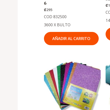
6
₡
₡
295
C
COD 832500
1
3600 X BULTO
AÑADIR AL CARRITO