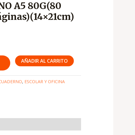
NO A5 80G(80
s:
páginas)(14×21cm)
1,290
AÑADIR AL CARRITO
CUADERNO
,
ESCOLAR Y OFICINA