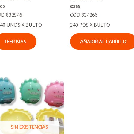
100
₡
365
OD 832546
COD 834266
440 UNDS X BULTO
240 PQS X BULTO
LEER MÁS
AÑADIR AL CARRITO
El
El
precio
precio
original
actual
era:
es:
.
.
₡300
₡200
SIN EXISTENCIAS