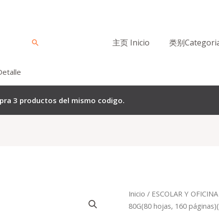
主页 Inicio
类别Categori
Buscar
Detalle
mpra 3 productos del mismo codigo.
El
El
Quantity
Inicio
/
ESCOLAR Y OFICINA
precio
p
80G(80 hojas, 160 páginas
original
a