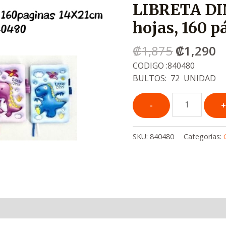
LIBRETA DI
era:
e
.
.
hojas, 160 
₡1,875
₡
₡
1,875
₡
1,290
CODIGO :840480
BULTOS: 72 UNIDAD
SKU:
840480
Categorías: