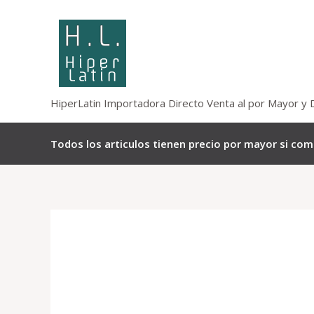
Omitir
e
ir
al
contenido
HiperLatin Importadora Directo Venta al por Mayor y 
Todos los articulos tienen precio por mayor si co