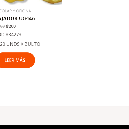
COLAR Y OFICINA
AJADOR UC-146
300
₡
200
OD 834273
920 UNDS X BULTO
LEER MÁS