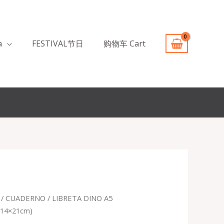
a
FESTIVAL节日
购物车 Cart
/
CUADERNO
/ LIBRETA DINO A5
recio
)(14×21cm)
ctual