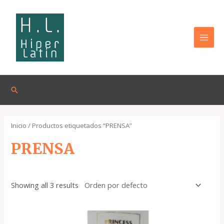
Omitir
MAI
e
MEN
ir
al
contenido
Buscar
Inicio
/ Productos etiquetados “PRENSA”
PRENSA
Showing all 3 results
El
El
precio
precio