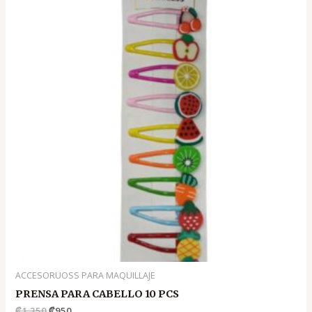
original
actual
era:
es:
.
.
₡1,350
₡950
ACCESORUOSS PARA MAQUILLAJE
PRENSA PARA CABELLO 10 PCS
₡
1,350
₡
950