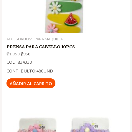
ACCESORUOSS PARA MAQUILLAJE
PRENSA PARA CABELLO 10PCS
₡
1,350
₡
950
COD: 834330
CONT. BULTO:480UND
AÑADIR AL CARRITO
El
El
precio
precio
original
actual
era:
es:
.
.
₡1,500
₡990