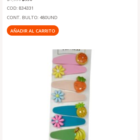
COD: 834331
CONT. BULTO: 480UND
AÑADIR AL CARRITO
El
El
precio
precio
original
actual
era:
es:
.
.
₡1,350
₡950