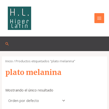
Omitir
MAI
e
MEN
ir
al
contenido
Buscar
Inicio
/ Productos etiquetados “plato melanina”
plato melanina
Mostrando el único resultado