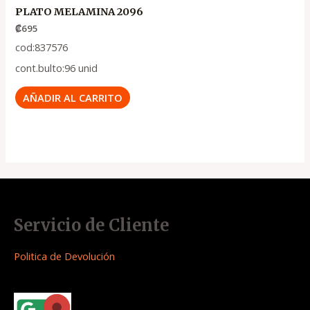
PLATO MELAMINA 2096
₡
695
cod:837576
cont.bulto:96 unid
AÑADIR AL CARRITO
Servicio de Cliente
Politica de Devolución