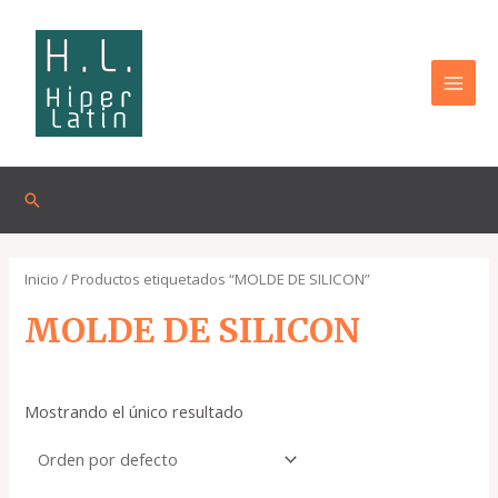
Omitir
MAI
e
MEN
ir
al
contenido
Buscar
Inicio
/ Productos etiquetados “MOLDE DE SILICON”
MOLDE DE SILICON
Mostrando el único resultado