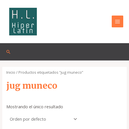
Omitir
MAI
e
MEN
ir
al
contenido
Buscar
Inicio
/ Productos etiquetados “jug muneco”
jug muneco
Mostrando el único resultado