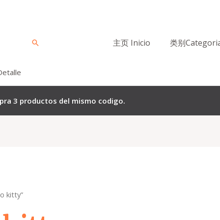
主页 Inicio
类别Categori
Buscar
Detalle
mpra 3 productos del mismo codigo.
o kitty”