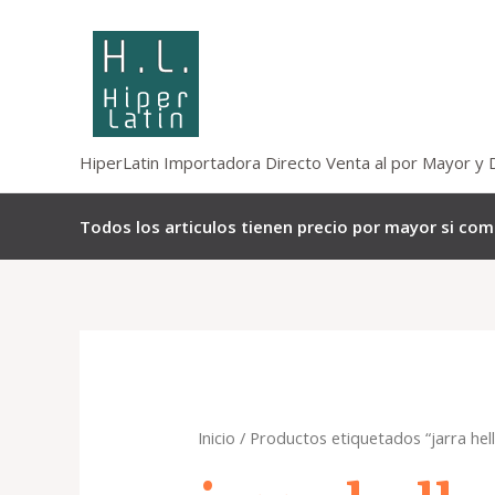
Omitir
e
ir
al
contenido
HiperLatin Importadora Directo Venta al por Mayor y 
Todos los articulos tienen precio por mayor si co
Inicio
/ Productos etiquetados “jarra hell