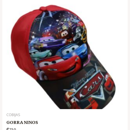
COBIJAS
GORRA NINOS
₡
750