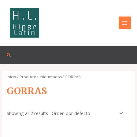
Omitir
MAI
e
MEN
ir
al
contenido
Buscar
Inicio
/ Productos etiquetados “GORRAS”
GORRAS
Showing all 2 results