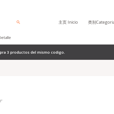
主页 Inicio
类别Categori
Buscar
Detalle
mpra 3 productos del mismo codigo.
I”