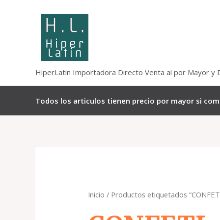
Omitir
e
ir
al
contenido
HiperLatin Importadora Directo Venta al por Mayor y 
Todos los articulos tienen precio por mayor si co
Inicio
/ Productos etiquetados “CONFET