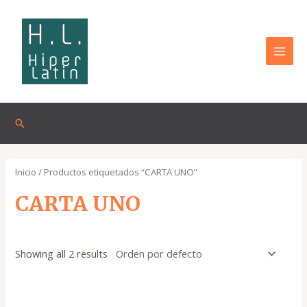
Omitir
MAI
e
MEN
ir
al
contenido
Buscar
Inicio
/ Productos etiquetados “CARTA UNO”
CARTA UNO
Showing all 2 results