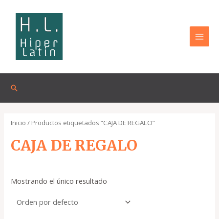
Omitir
MAI
e
MEN
ir
al
contenido
Buscar
Inicio
/ Productos etiquetados “CAJA DE REGALO”
CAJA DE REGALO
Mostrando el único resultado