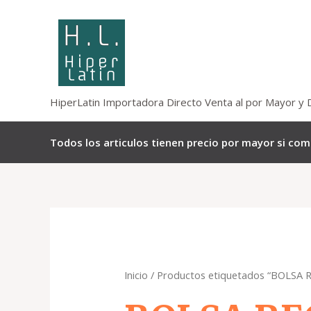
Omitir
e
ir
al
contenido
HiperLatin Importadora Directo Venta al por Mayor y 
Todos los articulos tienen precio por mayor si co
Inicio
/ Productos etiquetados “BOLSA 