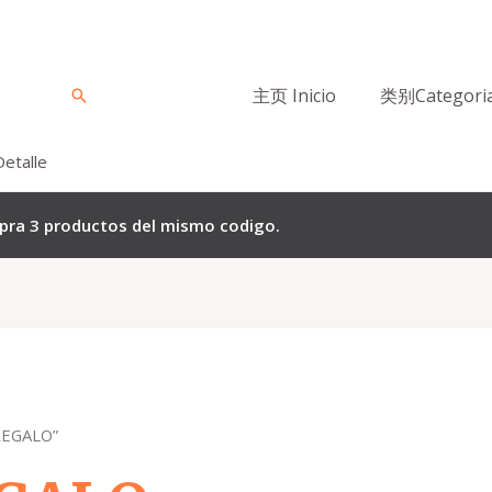
主页 Inicio
类别Categori
Buscar
Detalle
mpra 3 productos del mismo codigo.
REGALO”