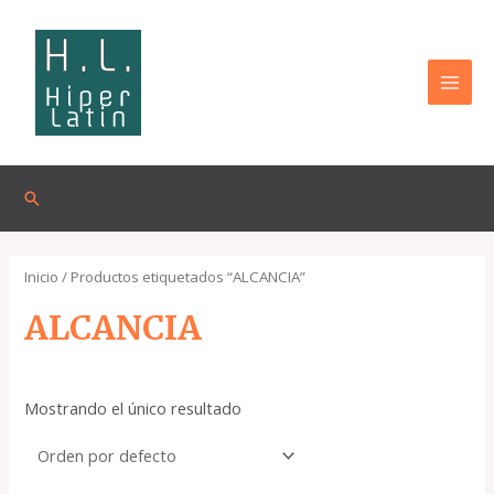
Omitir
MAI
e
MEN
ir
al
contenido
Buscar
Inicio
/ Productos etiquetados “ALCANCIA”
ALCANCIA
Mostrando el único resultado