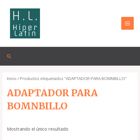
Omitir
MAI
e
MEN
ir
al
contenido
Buscar
Inicio
/ Productos etiquetados “ADAPTADOR PARA BOMNBILLO”
ADAPTADOR PARA
BOMNBILLO
Mostrando el único resultado