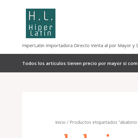
Omitir
e
ir
al
contenido
HiperLatin Importadora Directo Venta al por Mayor y 
Todos los articulos tienen precio por mayor si co
Inicio
/ Productos etiquetados “abalorio 