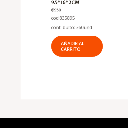
9.5*16*2CM
₡
950
cod:835895
cont. bulto: 360und
AÑADIR AL
CARRITO