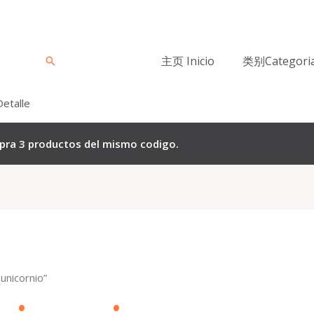
主页 Inicio
类别Categori
Buscar
Detalle
mpra 3 productos del mismo codigo.
unicornio”