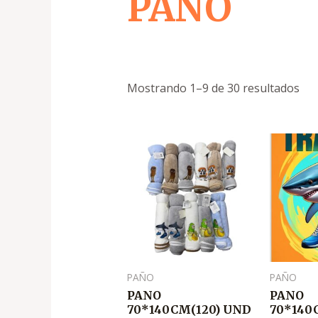
PAÑO
Mostrando 1–9 de 30 resultados
El
El
El
precio
precio
pr
original
actual
or
era:
es:
er
.
.
.
₡3,300
₡2,500
₡1
PAÑO
PAÑO
PANO
PANO
70*140CM(120) UND
70*140