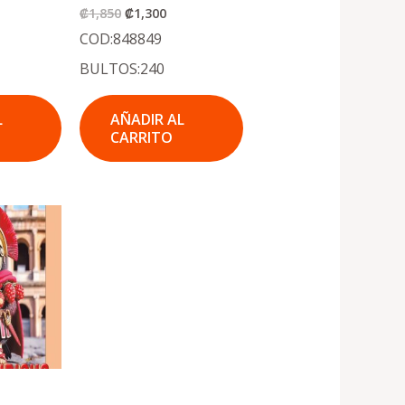
₡
1,850
₡
1,300
COD:848849
BULTOS:240
L
AÑADIR AL
CARRITO
ecio
tual
:
,300