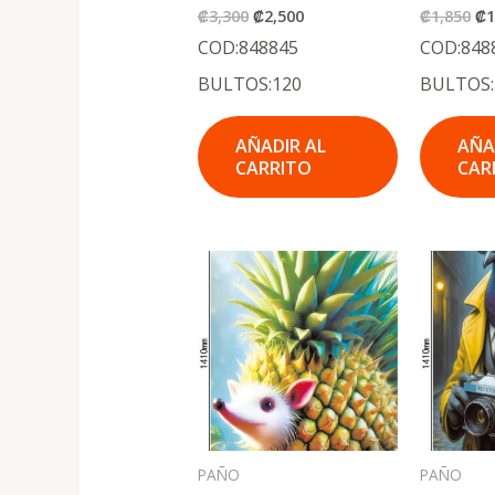
₡
3,300
₡
2,500
₡
1,850
₡
1
COD:848845
COD:848
BULTOS:120
BULTOS:
AÑADIR AL
AÑA
CARRITO
CAR
El
El
El
precio
precio
pr
original
actual
or
era:
es:
er
.
.
.
₡1,850
₡1,300
₡1
PAÑO
PAÑO