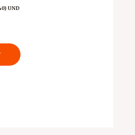
40) UND
L