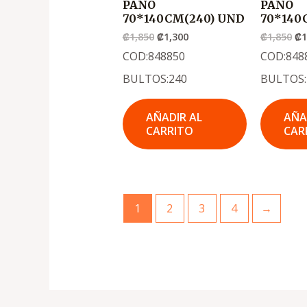
PANO
PANO
70*140CM(240) UND
70*140
₡
1,850
₡
1,300
₡
1,850
₡
1
COD:848850
COD:848
BULTOS:240
BULTOS:
AÑADIR AL
AÑA
CARRITO
CAR
1
2
3
4
→