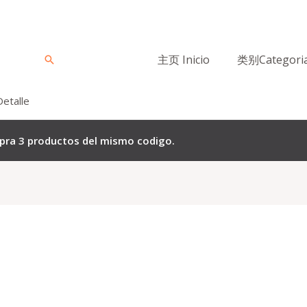
主页 Inicio
类别Categori
Buscar
Detalle
mpra 3 productos del mismo codigo.