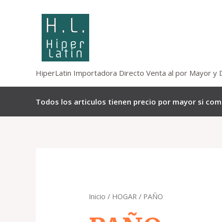
Omitir
e
ir
al
contenido
HiperLatin Importadora Directo Venta al por Mayor y 
Todos los articulos tienen precio por mayor si co
Inicio
/
HOGAR
/ PAÑO