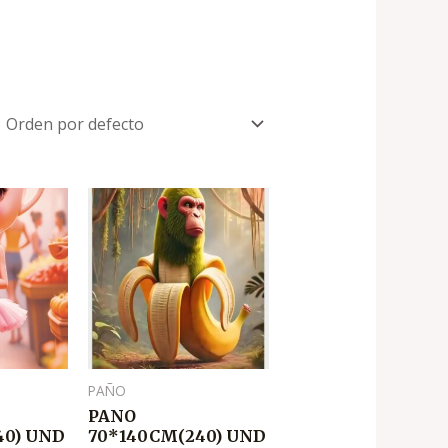
El
El
ecio
precio
precio
tual
original
actual
:
era:
es:
.
.
,300
₡1,850
₡1,300
PAÑO
PANO
40) UND
70*140CM(240) UND